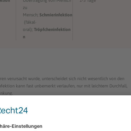
ktion
Übertragung von Mensch
1-3 Tage
zu
Mensch;
Schmierinfektion
(fäkal-
oral);
Tröpfcheninfektion
n
iren verursacht wurde, unterscheidet sich nicht wesentlich von den
ktion kann fast unbemerkt verlaufen, nur mit leichtem Durchfall,
ankung.
wird anfangs oft von leicht
erhöhter
Hälfte der Fälle kommen
Schnupfen
oder
Husten
hinzu, selten ist
s
). Üblicherweise dauert der Durchfall 5 Tage an, begleitet von