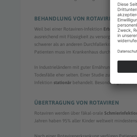
BEHANDLUNG VON ROTAVIREN
Weil bei einer Rotaviren-Infektion
Erbrechen
häufig
ausreichend mit Flüssigkeit zu versorgen. Säugling
schwerer als an anderen Durchfallerkrankungen. Ist
Patienten muss im Krankenhaus durch
Infusionen
F
In Industrieländern mit guter Ernährungslage und 
Todesfälle eher selten. Einer Studie zufolge, werden
Infektion
stationär
behandelt. Besonders gefährdet 
ÜBERTRAGUNG VON ROTAVIREN
Rotaviren werden über fäkal-orale
Schmierinfektio
Jahren haben 95% aller Kinder weltweit mindestens
Nach einer Rotavirenerkrankung verfügen Patienen