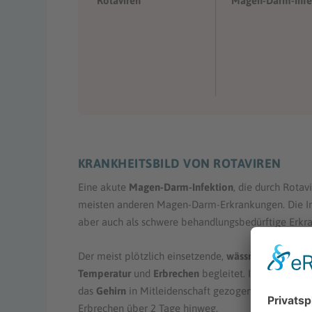
Rotaviren
Magen-Darm-Infe
KRANKHEITSBILD VON ROTAVIREN
Eine akute
Magen-Darm-Infektion
, die durch Rotav
meisten anderen Magen-Darm-Erkrankungen. Die Infe
aber auch als schwere behandlungsbedürftige Erkr
Der meist plötzlich einsetzende,
wässrige Durchfall
Temperatur
und
Erbrechen
begleitet. In etwa der 
das
Gehirn
in Mitleidenschaft gezogen (
Enzephaliti
Erbrechen über 2 Tage hinweg.