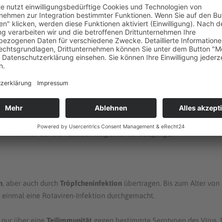
 mit
Durchfall
auftritt, ist es oft schwer, den Erkrankten rechtzeitig
e und Kleinkinder erkranken deshalb an Rotaviren im Durchschnitt
 der
Flüssigkeitsverlust
zu groß, droht die
Austrocknung
und dem
lüssigkeit zugeführt werden.
guter medizinischer Versorgung sind schwere Komplikationen oder
 in
Deutschland
1 von 20 Kindern bis 4 Jahren wegen einer Rotaviren
im Hinblick auf die Austrocknung sind hier Säuglinge.
n
, aber auch durch
Tröpfcheninfektion
übertragen. Bis zum Alter von
 einmal eine Rotaviren-Infektion durchgemacht.
 nur über eine
Teilimmunität
gegen bestimmte Serotypen des Virus. 