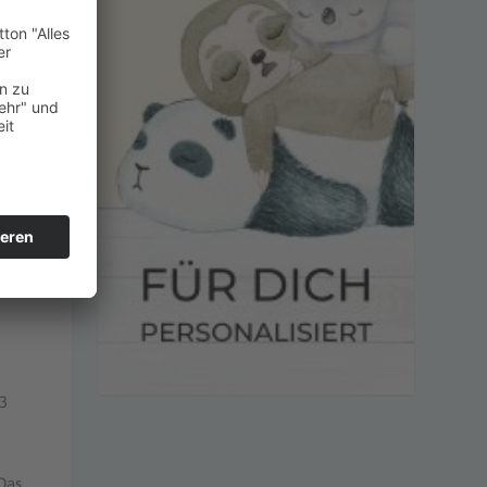
-
 3
Das